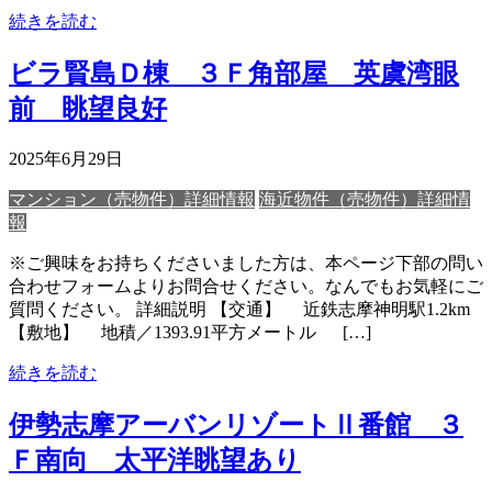
続きを読む
ビラ賢島Ｄ棟 ３Ｆ角部屋 英虞湾眼
前 眺望良好
2025年6月29日
マンション（売物件）詳細情報
海近物件（売物件）詳細情
報
※ご興味をお持ちくださいました方は、本ページ下部の問い
合わせフォームよりお問合せください。なんでもお気軽にご
質問ください。 詳細説明 【交通】 近鉄志摩神明駅1.2km
【敷地】 地積／1393.91平方メートル […]
続きを読む
伊勢志摩アーバンリゾートⅡ番館 ３
Ｆ南向 太平洋眺望あり