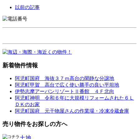
以前の記事
新着物件情報
阿児町国府 海抜３７ｍ高台の閑静な分譲地
阿児町甲賀 高台で広く使い勝手の良い平坦地
伊勢志摩アーバンリゾートⅡ番館 ４Ｆ北向
阿児町神明 令和６年に大規模リフォームされた６Ｌ
ＤＫのお家
阿児町国府 元干物屋さんの作業場・冷凍冷蔵倉庫
売り物件をお探しの方へ
土地