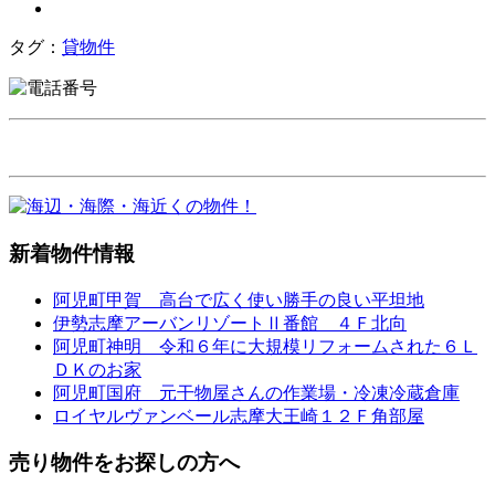
タグ：
貸物件
新着物件情報
阿児町甲賀 高台で広く使い勝手の良い平坦地
伊勢志摩アーバンリゾートⅡ番館 ４Ｆ北向
阿児町神明 令和６年に大規模リフォームされた６Ｌ
ＤＫのお家
阿児町国府 元干物屋さんの作業場・冷凍冷蔵倉庫
ロイヤルヴァンベール志摩大王崎１２Ｆ角部屋
売り物件をお探しの方へ