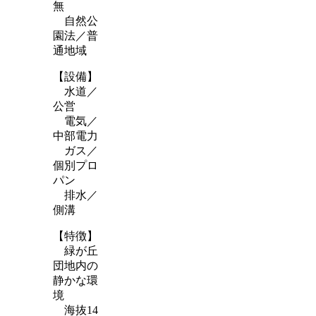
無
自然公
園法／普
通地域
【設備】
水道／
公営
電気／
中部電力
ガス／
個別プロ
パン
排水／
側溝
【特徴】
緑が丘
団地内の
静かな環
境
海抜14