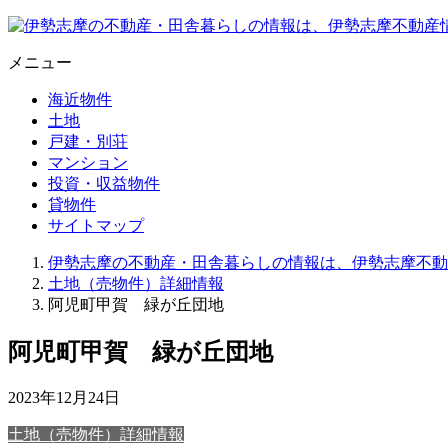
メニュー
海近物件
土地
戸建・別荘
マンション
投資・収益物件
貸物件
サイトマップ
伊勢志摩の不動産・田舎暮らしの情報は、伊勢志摩不動
土地（売物件）詳細情報
阿児町甲賀 緑が丘団地
阿児町甲賀 緑が丘団地
2023年12月24日
土地（売物件）詳細情報