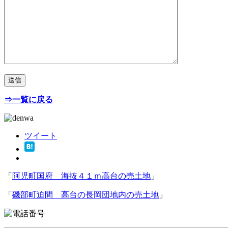
⇒一覧に戻る
ツイート
「
阿児町国府 海抜４１ｍ高台の売土地
」
「
磯部町迫間 高台の長岡団地内の売土地
」