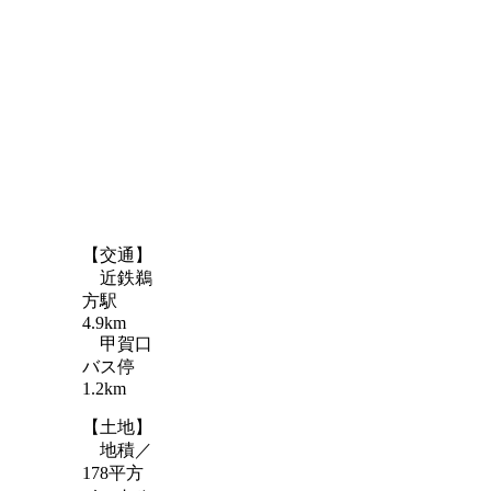
【交通】
近鉄鵜
方駅
4.9km
甲賀口
バス停
1.2km
【土地】
地積／
178平方