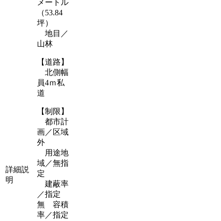
メートル
（53.84
坪）
地目／
山林
【道路】
北側幅
員4ｍ私
道
【制限】
都市計
画／区域
外
用途地
域／無指
詳細説
定
明
建蔽率
／指定
無 容積
率／指定