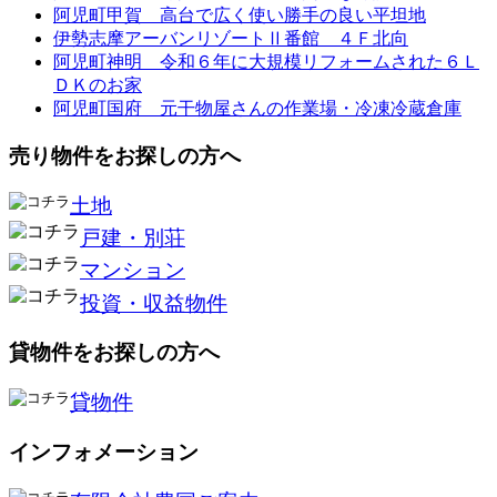
阿児町甲賀 高台で広く使い勝手の良い平坦地
伊勢志摩アーバンリゾートⅡ番館 ４Ｆ北向
阿児町神明 令和６年に大規模リフォームされた６Ｌ
ＤＫのお家
阿児町国府 元干物屋さんの作業場・冷凍冷蔵倉庫
売り物件をお探しの方へ
土地
戸建・別荘
マンション
投資・収益物件
貸物件をお探しの方へ
貸物件
インフォメーション