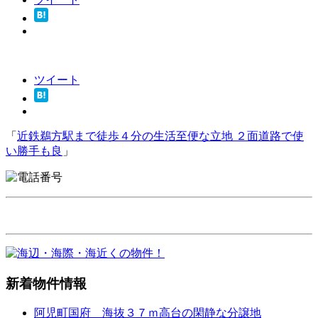
ツイート
「
近鉄鵜方駅まで徒歩４分の生活至便な立地 ２面道路で使
い勝手も良
」
新着物件情報
阿児町国府 海抜３７ｍ高台の閑静な分譲地