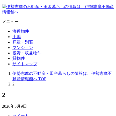
メニュー
海近物件
土地
戸建・別荘
マンション
投資・収益物件
貸物件
サイトマップ
伊勢志摩の不動産・田舎暮らしの情報は、伊勢志摩不
動産情報館へ
TOP
2
2
2026年5月9日
ツイート