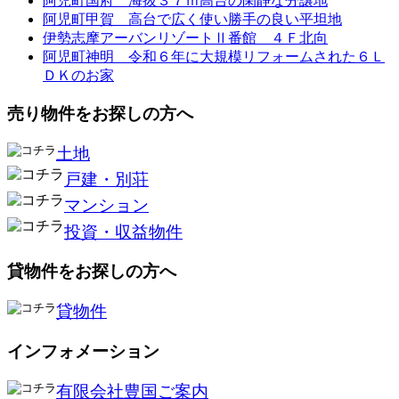
阿児町国府 海抜３７ｍ高台の閑静な分譲地
阿児町甲賀 高台で広く使い勝手の良い平坦地
伊勢志摩アーバンリゾートⅡ番館 ４Ｆ北向
阿児町神明 令和６年に大規模リフォームされた６Ｌ
ＤＫのお家
売り物件をお探しの方へ
土地
戸建・別荘
マンション
投資・収益物件
貸物件をお探しの方へ
貸物件
インフォメーション
有限会社豊国ご案内