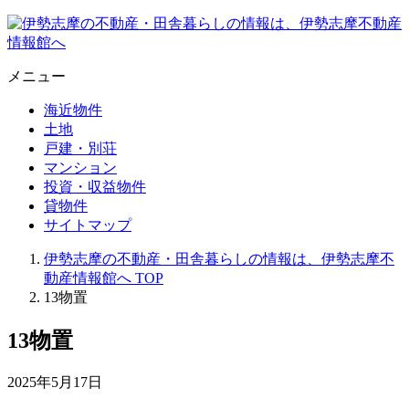
メニュー
海近物件
土地
戸建・別荘
マンション
投資・収益物件
貸物件
サイトマップ
伊勢志摩の不動産・田舎暮らしの情報は、伊勢志摩不
動産情報館へ
TOP
13物置
13物置
2025年5月17日