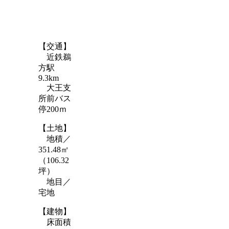
【交通】
近鉄鵜
方駅
9.3km
大王支
所前バス
停200ｍ
【土地】
地積／
351.48㎡
（106.32
坪）
地目／
宅地
【建物】
床面積