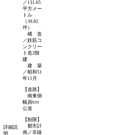
／131.65
平方メー
トル
（39.82
坪）
構 造
／鉄筋コ
ンクリー
ト造2階
建
建 築
／昭和51
年11月
【道路】
南東側
幅員6ｍ
公道
【制限】
都市計
詳細説
画／非線
明