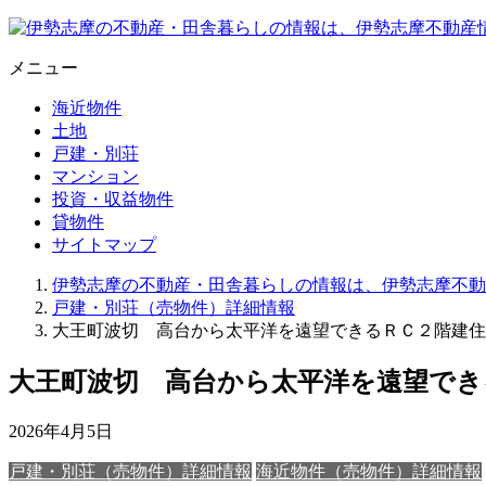
メニュー
海近物件
土地
戸建・別荘
マンション
投資・収益物件
貸物件
サイトマップ
伊勢志摩の不動産・田舎暮らしの情報は、伊勢志摩不動
戸建・別荘（売物件）詳細情報
大王町波切 高台から太平洋を遠望できるＲＣ２階建住
大王町波切 高台から太平洋を遠望でき
2026年4月5日
戸建・別荘（売物件）詳細情報
海近物件（売物件）詳細情報