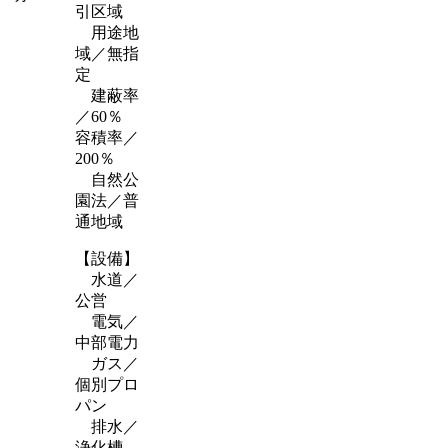
引区域
用途地
域／無指
定
建蔽率
／60％
容積率／
200％
自然公
園法／普
通地域
【設備】
水道／
公営
電気／
中部電力
ガス／
個別プロ
パン
排水／
浄化槽