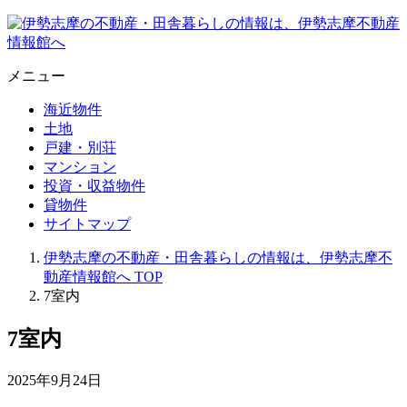
メニュー
海近物件
土地
戸建・別荘
マンション
投資・収益物件
貸物件
サイトマップ
伊勢志摩の不動産・田舎暮らしの情報は、伊勢志摩不
動産情報館へ
TOP
7室内
7室内
2025年9月24日