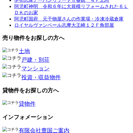
伊勢志摩アーバンリゾートⅡ番館 ４Ｆ北向
阿児町神明 令和６年に大規模リフォームされた６Ｌ
ＤＫのお家
阿児町国府 元干物屋さんの作業場・冷凍冷蔵倉庫
ロイヤルヴァンベール志摩大王崎１２Ｆ角部屋
売り物件をお探しの方へ
土地
戸建・別荘
マンション
投資・収益物件
貸物件をお探しの方へ
貸物件
インフォメーション
有限会社豊国ご案内