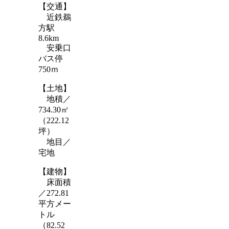
【交通】
近鉄鵜
方駅
8.6km
安乗口
バス停
750ｍ
【土地】
地積／
734.30㎡
（222.12
坪）
地目／
宅地
【建物】
床面積
／272.81
平方メー
トル
（82.52