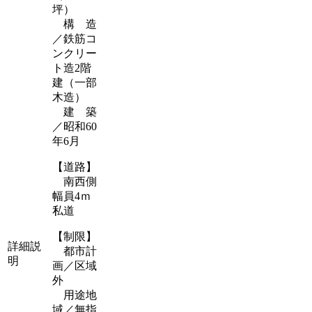
坪）
構 造
／鉄筋コ
ンクリー
ト造2階
建（一部
木造）
建 築
／昭和60
年6月
【道路】
南西側
幅員4ｍ
私道
【制限】
詳細説
都市計
明
画／区域
外
用途地
域／無指