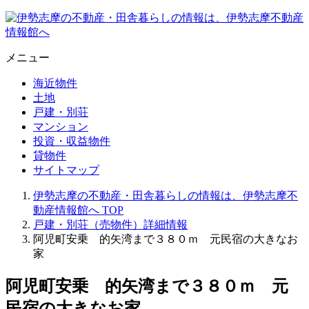
メニュー
海近物件
土地
戸建・別荘
マンション
投資・収益物件
貸物件
サイトマップ
伊勢志摩の不動産・田舎暮らしの情報は、伊勢志摩不
動産情報館へ
TOP
戸建・別荘（売物件）詳細情報
阿児町安乗 的矢湾まで３８０ｍ 元民宿の大きなお
家
阿児町安乗 的矢湾まで３８０ｍ 元
民宿の大きなお家