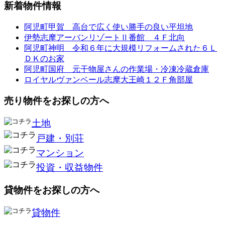
新着物件情報
阿児町甲賀 高台で広く使い勝手の良い平坦地
伊勢志摩アーバンリゾートⅡ番館 ４Ｆ北向
阿児町神明 令和６年に大規模リフォームされた６Ｌ
ＤＫのお家
阿児町国府 元干物屋さんの作業場・冷凍冷蔵倉庫
ロイヤルヴァンベール志摩大王崎１２Ｆ角部屋
売り物件をお探しの方へ
土地
戸建・別荘
マンション
投資・収益物件
貸物件をお探しの方へ
貸物件