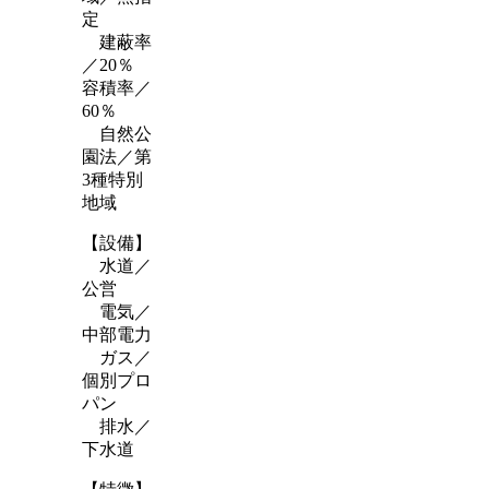
定
建蔽率
／20％
容積率／
60％
自然公
園法／第
3種特別
地域
【設備】
水道／
公営
電気／
中部電力
ガス／
個別プロ
パン
排水／
下水道