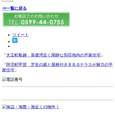
⇒一覧に戻る
ツイート
「
大王町船越 英虞湾近く閑静な別荘地内の平家住宅
」
「
阿児町甲賀 芝生の庭と屋根付きＢＢＱテラスが魅力の平
家住宅
」