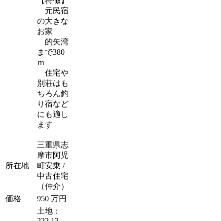
【特徴】
元民宿
の大きな
お家
的矢湾
まで380
ｍ
住宅や
別荘はも
ちろん釣
り宿など
にも適し
ます
三重県志
摩市阿児
所在地
町安乗 /
中古住宅
（仲介）
価格
950 万円
土地：
222.12